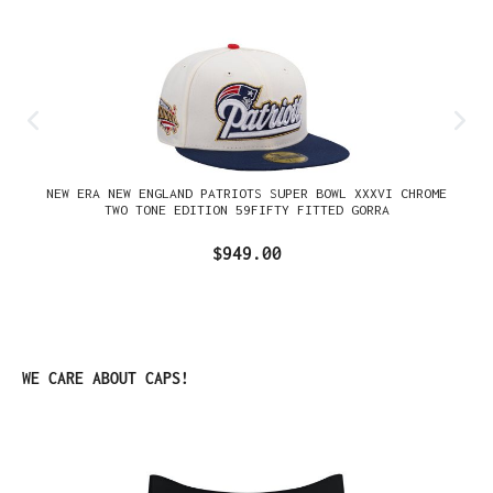
NEW ERA NEW ENGLAND PATRIOTS SUPER BOWL XXXVI CHROME
TWO TONE EDITION 59FIFTY FITTED GORRA
$949.00
Omitir la galería de productos
WE CARE ABOUT CAPS!