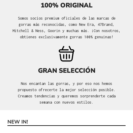
100% ORIGINAL
Somos socios premium oficiales de las marcas de
gorras más reconocidas, como New Era, 47Brand,
Mitchell & Ness, Goorin y muchas más. ¡Con nosotros,
obtienes exclusivamente gorras 100% genuinas!
GRAN SELECCIÓN
Nos encantan las gorras, y por eso nos hemos
propuesto ofrecerte la mejor selección posible.
Creamos tendencias y queremos sorprenderte cada
semana con nuevos estilos.
NEW IN!
Omitir la galería de productos