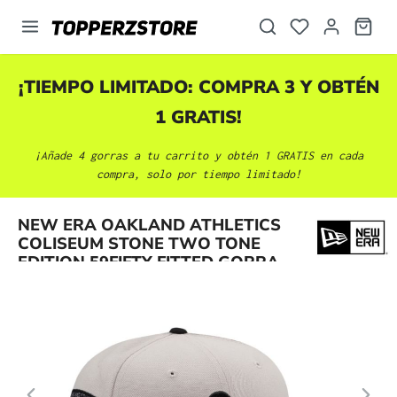
enido principal
¡TIEMPO LIMITADO: COMPRA 3 Y OBTÉN
1 GRATIS!
¡Añade 4 gorras a tu carrito y obtén 1 GRATIS en cada
compra, solo por tiempo limitado!
Omitir galería de imágenes
NEW ERA OAKLAND ATHLETICS
COLISEUM STONE TWO TONE
EDITION 59FIFTY FITTED GORRA