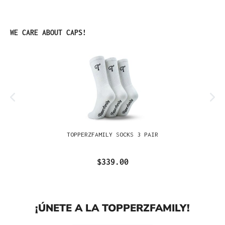
Omitir la galería de productos
WE CARE ABOUT CAPS!
TOPPERZFAMILY SOCKS 3 PAIR
$339.00
¡ÚNETE A LA TOPPERZFAMILY!