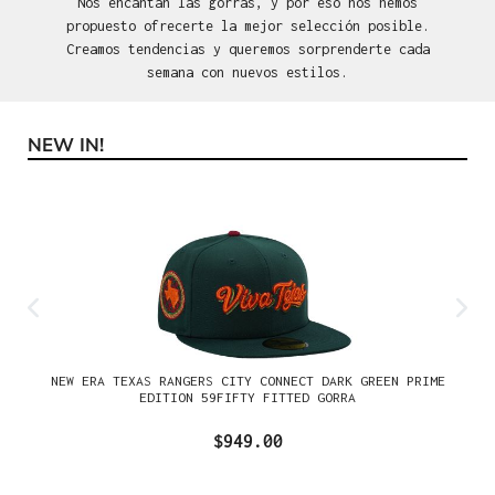
Nos encantan las gorras, y por eso nos hemos
propuesto ofrecerte la mejor selección posible.
Creamos tendencias y queremos sorprenderte cada
semana con nuevos estilos.
NEW IN!
Omitir la galería de productos
NEW ERA TEXAS RANGERS CITY CONNECT DARK GREEN PRIME
EDITION 59FIFTY FITTED GORRA
$949.00