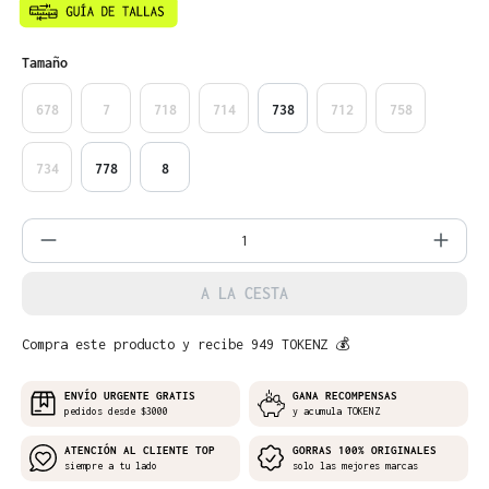
Seleccione
Tamaño
678
7
718
714
738
712
758
734
778
8
Cantidad del producto: introduce la can
A LA CESTA
Compra este producto y recibe 949 TOKENZ 💰
ENVÍO URGENTE GRATIS
GANA RECOMPENSAS
pedidos desde $3000
y acumula TOKENZ
ATENCIÓN AL CLIENTE TOP
GORRAS 100% ORIGINALES
siempre a tu lado
solo las mejores marcas