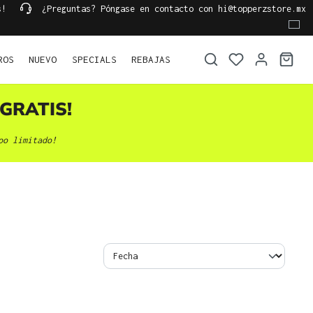
s!
¿Preguntas? Póngase en contacto con hi@topperzstore.mx
ROS
NUEVO
SPECIALS
REBAJAS
GRATIS!
po limitado!