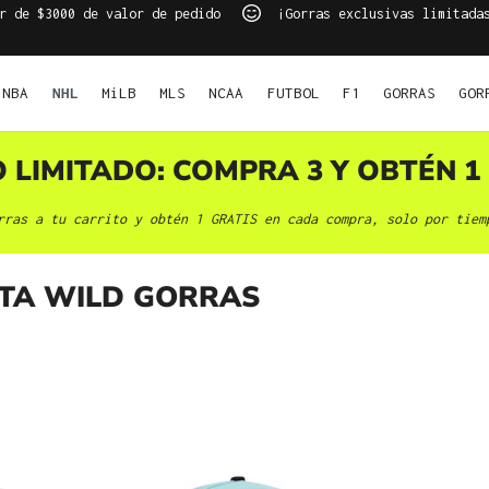
r de $3000 de valor de pedido
¡Gorras exclusivas limitada
NBA
NHL
MiLB
MLS
NCAA
FUTBOL
F1
GORRAS
GOR
O LIMITADO: COMPRA 3 Y OBTÉN 1 
rras a tu carrito y obtén 1 GRATIS en cada compra, solo por tiem
TA WILD GORRAS