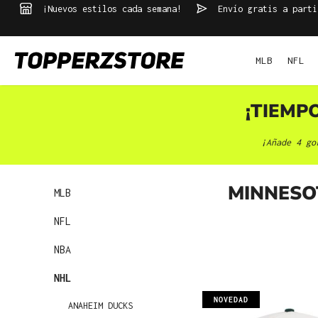
¡Nuevos estilos cada semana!
Envío gratis a parti
 búsqueda
Saltar a la navegación principal
MLB
NFL
¡TIEMP
¡Añade 4 go
MINNESO
MLB
NFL
NBA
NHL
NOVEDAD
ANAHEIM DUCKS