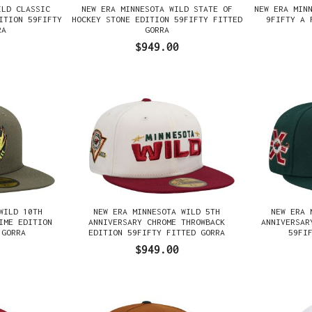
ILD CLASSIC
NEW ERA MINNESOTA WILD STATE OF
NEW ERA MIN
ITION 59FIFTY
HOCKEY STONE EDITION 59FIFTY FITTED
9FIFTY A 
RA
GORRA
$949.00
WILD 10TH
NEW ERA MINNESOTA WILD 5TH
NEW ERA 
IME EDITION
ANNIVERSARY CHROME THROWBACK
ANNIVERSAR
 GORRA
EDITION 59FIFTY FITTED GORRA
59FI
$949.00