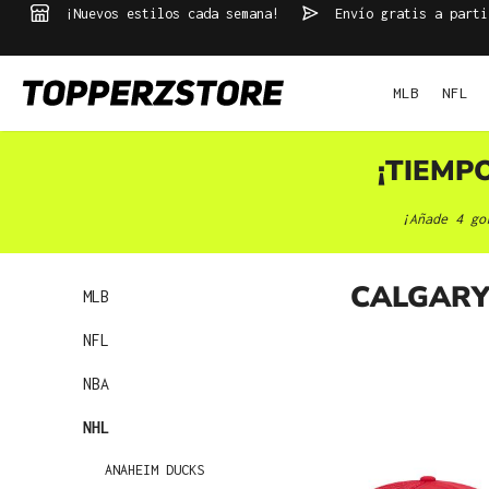
¡Nuevos estilos cada semana!
Envío gratis a parti
 búsqueda
Saltar a la navegación principal
MLB
NFL
¡TIEMP
¡Añade 4 go
CALGARY
MLB
NFL
NBA
NHL
ANAHEIM DUCKS