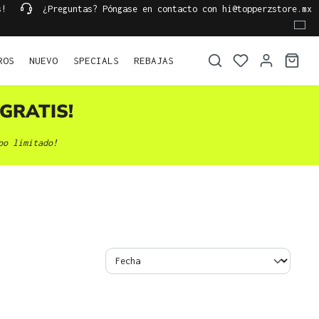
s!
¿Preguntas? Póngase en contacto con hi@topperzstore.mx
ROS
NUEVO
SPECIALS
REBAJAS
GRATIS!
po limitado!