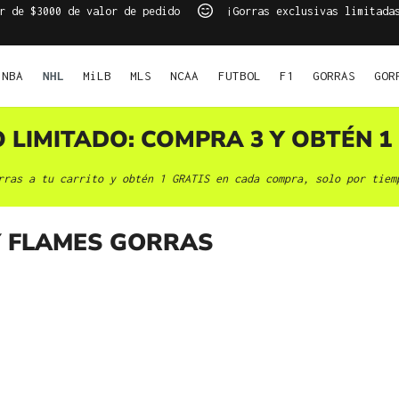
r de $3000 de valor de pedido
¡Gorras exclusivas limitada
NBA
NHL
MiLB
MLS
NCAA
FUTBOL
F1
GORRAS
GOR
O LIMITADO: COMPRA 3 Y OBTÉN 1 
rras a tu carrito y obtén 1 GRATIS en cada compra, solo por tiem
 FLAMES GORRAS