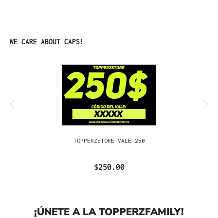
Omitir la galería de productos
WE CARE ABOUT CAPS!
TOPPERZSTORE VALE 250
$250.00
¡ÚNETE A LA TOPPERZFAMILY!