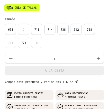
Seleccione
Tamaño
678
7
718
714
738
712
758
734
778
8
Cantidad del producto: introduce la can
A LA CESTA
Compra este producto y recibe 949 TOKENZ 💰
ENVÍO URGENTE GRATIS
GANA RECOMPENSAS
pedidos desde $3000
y acumula TOKENZ
ATENCIÓN AL CLIENTE TOP
GORRAS 100% ORIGINALES
siempre a tu lado
solo las mejores marcas