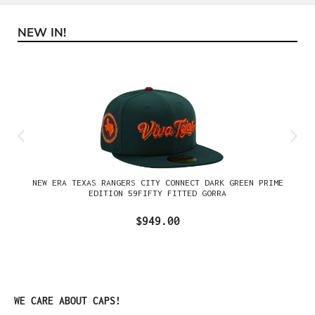
NEW IN!
Omitir la galería de productos
NEW ERA TEXAS RANGERS CITY CONNECT DARK GREEN PRIME
EDITION 59FIFTY FITTED GORRA
$949.00
Omitir la galería de productos
WE CARE ABOUT CAPS!