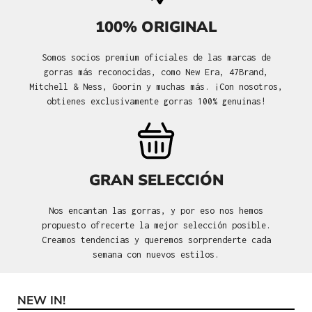
100% ORIGINAL
Somos socios premium oficiales de las marcas de
gorras más reconocidas, como New Era, 47Brand,
Mitchell & Ness, Goorin y muchas más. ¡Con nosotros,
obtienes exclusivamente gorras 100% genuinas!
GRAN SELECCIÓN
Nos encantan las gorras, y por eso nos hemos
propuesto ofrecerte la mejor selección posible.
Creamos tendencias y queremos sorprenderte cada
semana con nuevos estilos.
NEW IN!
Omitir la galería de productos