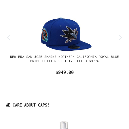
NEW ERA SAN JOSE SHARKS NORTHERN CALIFORNIA ROYAL BLUE
PRIME EDITION 59FIFTY FITTED GORRA
$949.00
Omitir la galería de productos
WE CARE ABOUT CAPS!