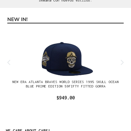
semana con nuevos estilos.
NEW IN!
Omitir la galería de productos
NEW ERA ATLANTA BRAVES WORLD SERIES 1995 SKULL OCEAN
BLUE PRIME EDITION 59FIFTY FITTED GORRA
$949.00
Omitir la galería de productos
WE CARE ABOUT CAPS!