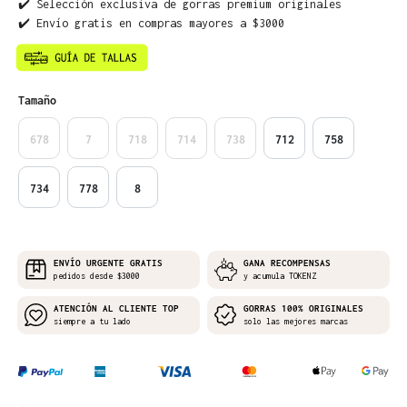
✔️ Selección exclusiva de gorras premium originales
✔️ Envío gratis en compras mayores a $3000
Seleccione
Tamaño
678
7
718
714
738
712
758
734
778
8
ENVÍO URGENTE GRATIS
GANA RECOMPENSAS
pedidos desde $3000
y acumula TOKENZ
ATENCIÓN AL CLIENTE TOP
GORRAS 100% ORIGINALES
siempre a tu lado
solo las mejores marcas