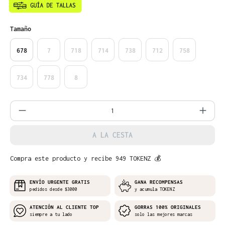
Seleccione
Tamaño
678
7
718
714
738
712
758
734
778
8
Cantidad del producto: introduce la can
A LA CESTA
Compra este producto y recibe 949 TOKENZ 💰
ENVÍO URGENTE GRATIS
GANA RECOMPENSAS
pedidos desde $3000
y acumula TOKENZ
ATENCIÓN AL CLIENTE TOP
GORRAS 100% ORIGINALES
siempre a tu lado
solo las mejores marcas