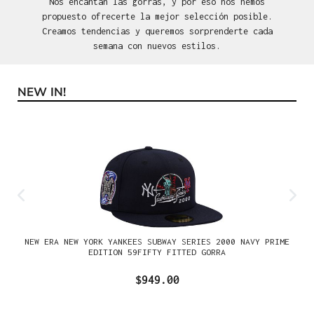
Nos encantan las gorras, y por eso nos hemos
propuesto ofrecerte la mejor selección posible.
Creamos tendencias y queremos sorprenderte cada
semana con nuevos estilos.
NEW IN!
Omitir la galería de productos
NEW ERA NEW YORK YANKEES SUBWAY SERIES 2000 NAVY PRIME
EDITION 59FIFTY FITTED GORRA
$949.00