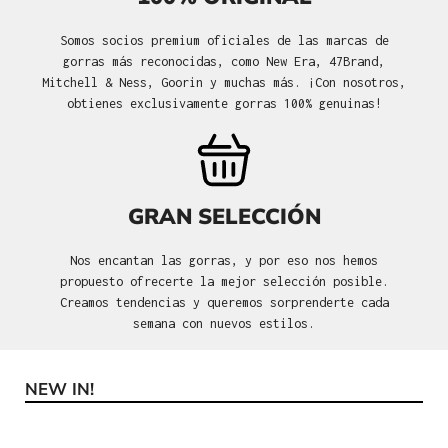
Somos socios premium oficiales de las marcas de
gorras más reconocidas, como New Era, 47Brand,
Mitchell & Ness, Goorin y muchas más. ¡Con nosotros,
obtienes exclusivamente gorras 100% genuinas!
GRAN SELECCIÓN
Nos encantan las gorras, y por eso nos hemos
propuesto ofrecerte la mejor selección posible.
Creamos tendencias y queremos sorprenderte cada
semana con nuevos estilos.
NEW IN!
Omitir la galería de productos