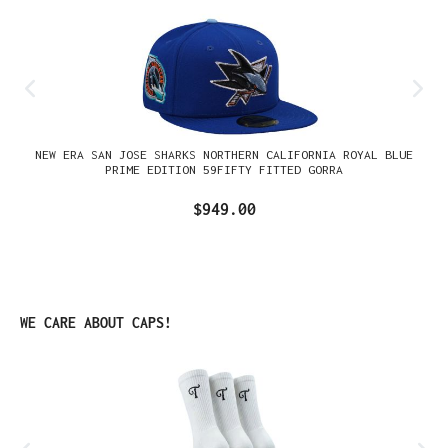
NEW ERA SAN JOSE SHARKS NORTHERN CALIFORNIA ROYAL BLUE
PRIME EDITION 59FIFTY FITTED GORRA
$949.00
Omitir la galería de productos
WE CARE ABOUT CAPS!