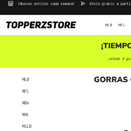
¡Nuevos estilos cada semana!
Envío gratis a parti
 búsqueda
Saltar a la navegación principal
MLB
NFL
¡TIEMP
¡Añade 4 go
GORRAS 
MLB
NFL
NBA
NHL
MiLB