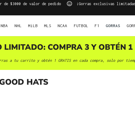
r de $3000 de valor de pedido
¡Gorras exclusivas limitada
NBA
NHL
MiLB
MLS
NCAA
FUTBOL
F1
GORRAS
GOR
O LIMITADO: COMPRA 3 Y OBTÉN 1 
rras a tu carrito y obtén 1 GRATIS en cada compra, solo por tiem
GOOD HATS