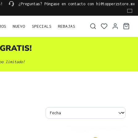
s!
¿Preguntas? Póngase en contacto con hi@topperzstore.mx
ROS
NUEVO
SPECIALS
REBAJAS
GRATIS!
po limitado!