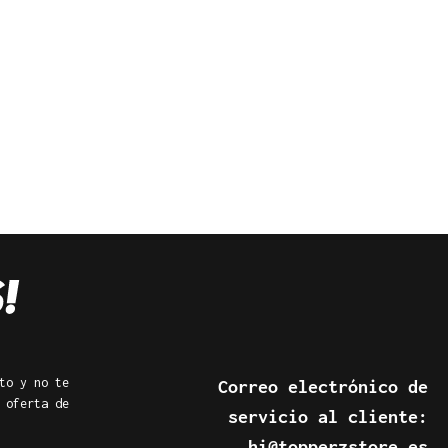
to y no te
Correo electrónico de
 oferta de
servicio al cliente:
hi@topperzstore.es