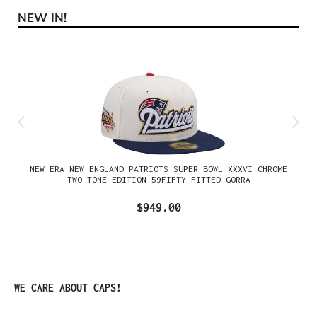
NEW IN!
Omitir la galería de productos
NEW ERA NEW ENGLAND PATRIOTS SUPER BOWL XXXVI CHROME
TWO TONE EDITION 59FIFTY FITTED GORRA
$949.00
Omitir la galería de productos
WE CARE ABOUT CAPS!