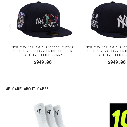
NEW ERA NEW YORK YANKEES SUBWAY
NEW ERA NEW YORK YAN
E
SERIES 2000 NAVY PRIME EDITION
SERIES 2024 NAVY PRI
59FIFTY FITTED GORRA
59FIFTY FITTED 
$949.00
$949.00
Omitir la galería de productos
WE CARE ABOUT CAPS!