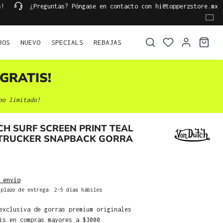
s!
¿Preguntas? Póngase en contacto con hi@topperzstore.mx
ROS
NUEVO
SPECIALS
REBAJAS
GRATIS!
po limitado!
H SURF SCREEN PRINT TEAL
TRUCKER SNAPBACK GORRA
 envío
plazo de entrega: 2-5 días hábiles
exclusiva de gorras premium originales
is en compras mayores a $3000