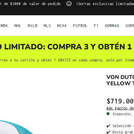
r de $3000 de valor de pedido
¡Gorras exclusivas limitada
NBA
NHL
MiLB
MLS
NCAA
FUTBOL
F1
GORRAS
GOR
O LIMITADO: COMPRA 3 Y OBTÉN 1 
rras a tu carrito y obtén 1 GRATIS en cada compra, solo por tiem
VON DUTC
YELLOW 
$719.00
más gastos de
Disponible, 
✔️ Selección 
✔️ Envío grat