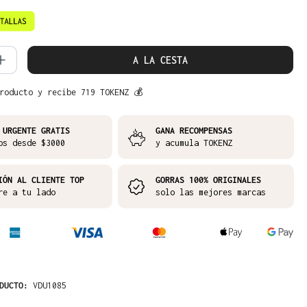
d del producto: introduce la cantidad 
A LA CESTA
roducto y recibe 719 TOKENZ 💰
 URGENTE GRATIS
GANA RECOMPENSAS
os desde $3000
y acumula TOKENZ
IÓN AL CLIENTE TOP
GORRAS 100% ORIGINALES
re a tu lado
solo las mejores marcas
ODUCTO:
VDU1085