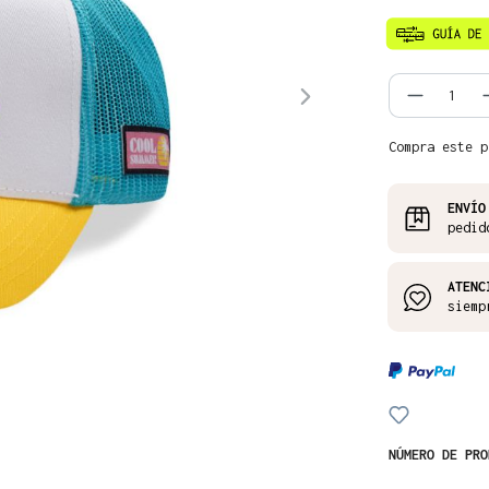
Cantida
Compra este p
ENVÍO
pedid
ATENC
siemp
NÚMERO DE PR