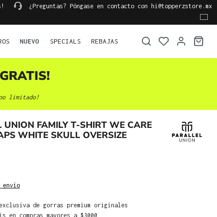
s!
¿Preguntas? Póngase en contacto con hi@topperzstore.mx
ROS
NUEVO
SPECIALS
REBAJAS
GRATIS!
po limitado!
 UNION FAMILY T-SHIRT WE CARE
PS WHITE SKULL OVERSIZE
 envío
exclusiva de gorras premium originales
is en compras mayores a $3000