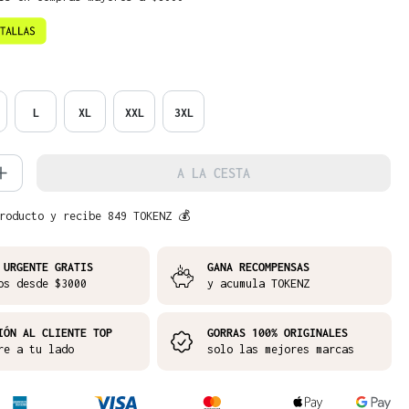
L
XL
XXL
3XL
d del producto: introduce la cantidad 
A LA CESTA
roducto y recibe 849 TOKENZ 💰
 URGENTE GRATIS
GANA RECOMPENSAS
os desde $3000
y acumula TOKENZ
IÓN AL CLIENTE TOP
GORRAS 100% ORIGINALES
re a tu lado
solo las mejores marcas