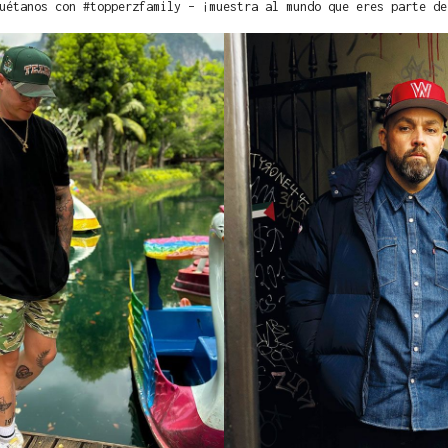
uétanos con #topperzfamily – ¡muestra al mundo que eres parte de