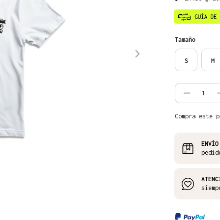
Seleccione
Tamaño
S
M
Cantida
Compra este p
ENVÍO
pedid
ATENC
siemp