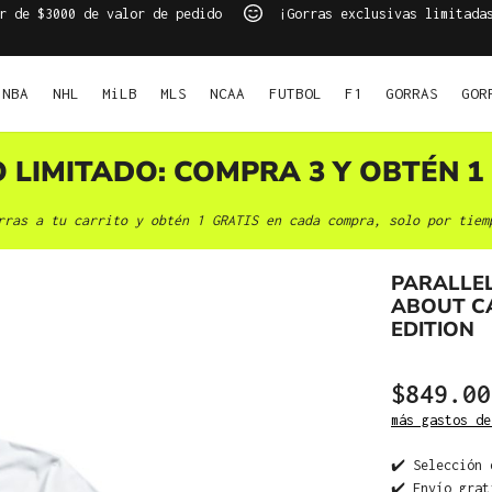
r de $3000 de valor de pedido
¡Gorras exclusivas limitada
NBA
NHL
MiLB
MLS
NCAA
FUTBOL
F1
GORRAS
GOR
O LIMITADO: COMPRA 3 Y OBTÉN 1 
rras a tu carrito y obtén 1 GRATIS en cada compra, solo por tiem
PARALLEL
ABOUT CA
EDITION
$849.00
más gastos de
✔️ Selección 
✔️ Envío grat