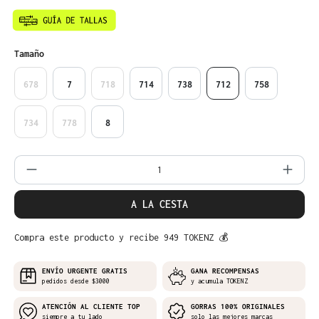
Seleccione
Tamaño
678
7
718
714
738
712
758
734
778
8
Cantidad del producto: introduce la can
A LA CESTA
Compra este producto y recibe 949 TOKENZ 💰
ENVÍO URGENTE GRATIS
GANA RECOMPENSAS
pedidos desde $3000
y acumula TOKENZ
ATENCIÓN AL CLIENTE TOP
GORRAS 100% ORIGINALES
siempre a tu lado
solo las mejores marcas