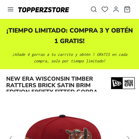
enido principal
¡TIEMPO LIMITADO: COMPRA 3 Y OBTÉN
1 GRATIS!
¡Añade 4 gorras a tu carrito y obtén 1 GRATIS en cada
compra, solo por tiempo limitado!
Omitir galería de imágenes
NEW ERA WISCONSIN TIMBER
RATTLERS BRICK SATIN BRIM
EDITION 59FIFTY FITTED GORRA