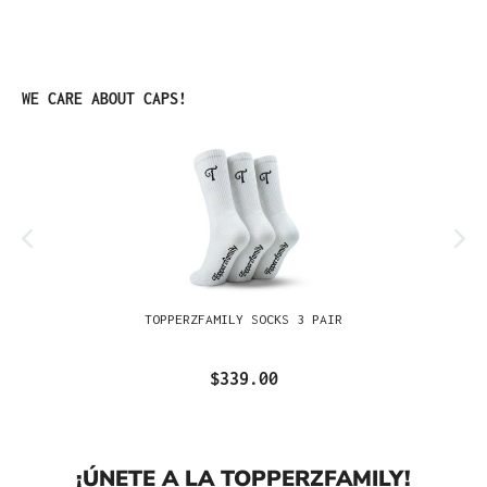
Omitir la galería de productos
WE CARE ABOUT CAPS!
TOPPERZFAMILY SOCKS 3 PAIR
$339.00
¡ÚNETE A LA TOPPERZFAMILY!