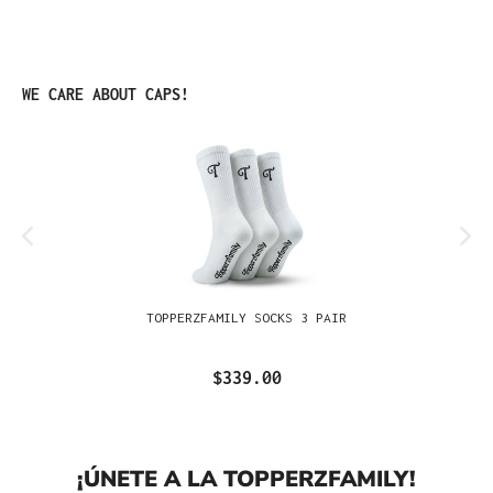
Omitir la galería de productos
WE CARE ABOUT CAPS!
TOPPERZFAMILY SOCKS 3 PAIR
$339.00
¡ÚNETE A LA TOPPERZFAMILY!