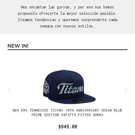
Nos encantan las gorras, y por eso nos hemos
propuesto ofrecerte la mejor selección posible.
Creamos tendencias y queremos sorprenderte cada
semana con nuevos estilos.
NEW IN!
Omitir la galería de productos
NEW ERA TENNESSEE TITANS 10TH ANNIVERSARY OCEAN BLUE
PRIME EDITION 59FIFTY FITTED GORRA
$949.00