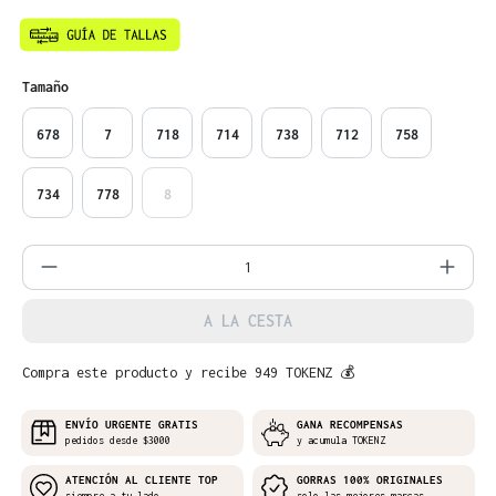
Seleccione
Tamaño
678
7
718
714
738
712
758
734
778
8
Cantidad del producto: introduce la can
A LA CESTA
Compra este producto y recibe 949 TOKENZ 💰
ENVÍO URGENTE GRATIS
GANA RECOMPENSAS
pedidos desde $3000
y acumula TOKENZ
ATENCIÓN AL CLIENTE TOP
GORRAS 100% ORIGINALES
siempre a tu lado
solo las mejores marcas