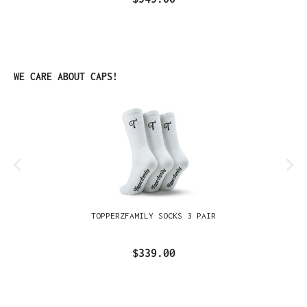
Omitir la galería de productos
WE CARE ABOUT CAPS!
TOPPERZFAMILY SOCKS 3 PAIR
$339.00