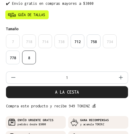
✔️ Envío gratis en compras mayores a $3000
Seleccione
Tamaño
7
718
714
738
712
758
734
778
8
Cantidad del producto: introduce la can
A LA CESTA
Compra este producto y recibe 949 TOKENZ 💰
ENVÍO URGENTE GRATIS
GANA RECOMPENSAS
pedidos desde $3000
y acumula TOKENZ