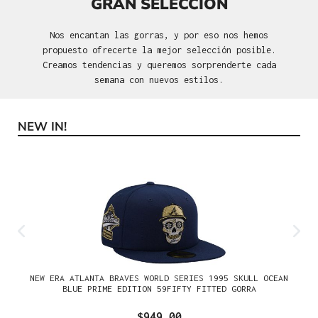
GRAN SELECCIÓN
Nos encantan las gorras, y por eso nos hemos
propuesto ofrecerte la mejor selección posible.
Creamos tendencias y queremos sorprenderte cada
semana con nuevos estilos.
NEW IN!
Omitir la galería de productos
NEW ERA ATLANTA BRAVES WORLD SERIES 1995 SKULL OCEAN
BLUE PRIME EDITION 59FIFTY FITTED GORRA
$949.00