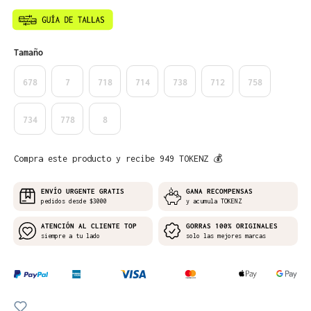
Seleccione
Tamaño
678
7
718
714
738
712
758
734
778
8
Compra este producto y recibe 949 TOKENZ 💰
ENVÍO URGENTE GRATIS
GANA RECOMPENSAS
pedidos desde $3000
y acumula TOKENZ
ATENCIÓN AL CLIENTE TOP
GORRAS 100% ORIGINALES
siempre a tu lado
solo las mejores marcas