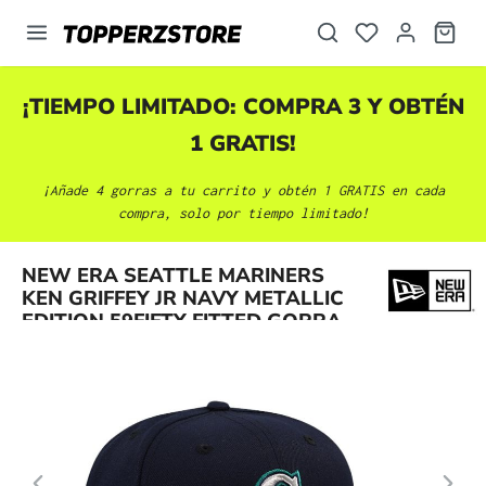
enido principal
¡TIEMPO LIMITADO: COMPRA 3 Y OBTÉN
1 GRATIS!
¡Añade 4 gorras a tu carrito y obtén 1 GRATIS en cada
compra, solo por tiempo limitado!
Omitir galería de imágenes
NEW ERA SEATTLE MARINERS
KEN GRIFFEY JR NAVY METALLIC
EDITION 59FIFTY FITTED GORRA