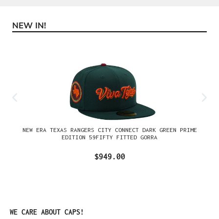
NEW IN!
Omitir la galería de productos
NEW ERA TEXAS RANGERS CITY CONNECT DARK GREEN PRIME
EDITION 59FIFTY FITTED GORRA
$949.00
Omitir la galería de productos
WE CARE ABOUT CAPS!