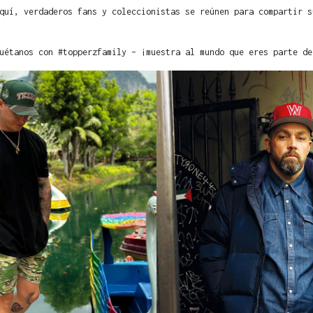
quí, verdaderos fans y coleccionistas se reúnen para compartir s
uétanos con #topperzfamily – ¡muestra al mundo que eres parte de