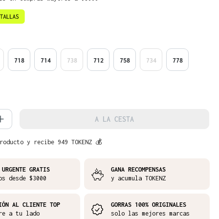
718
714
738
712
758
734
778
d del producto: introduce la cantidad 
A LA CESTA
roducto y recibe 949 TOKENZ 💰
 URGENTE GRATIS
GANA RECOMPENSAS
os desde $3000
y acumula TOKENZ
IÓN AL CLIENTE TOP
GORRAS 100% ORIGINALES
re a tu lado
solo las mejores marcas