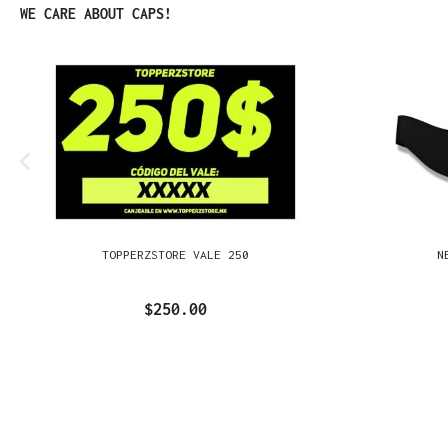
Omitir la galería de productos
WE CARE ABOUT CAPS!
TOPPERZSTORE VALE 250
N
$250.00