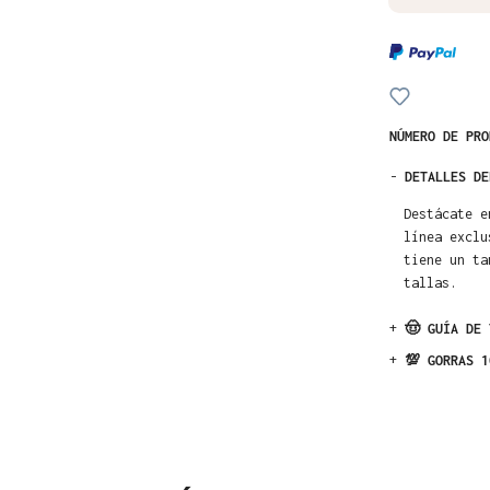
NÚMERO DE PR
-
DETALLES DE
Destácate e
línea exclu
tiene un ta
tallas.
+
🤠 GUÍA DE 
+
💯 GORRAS 1