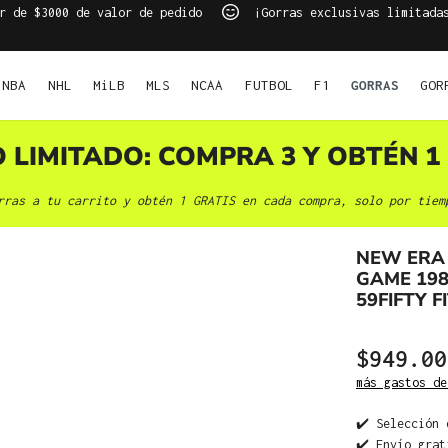
r de $3000 de valor de pedido
¡Gorras exclusivas limitada
NBA
NHL
MiLB
MLS
NCAA
FUTBOL
F1
GORRAS
GOR
O LIMITADO: COMPRA 3 Y OBTÉN 1 
rras a tu carrito y obtén 1 GRATIS en cada compra, solo por tiem
NEW ERA 
GAME 19
59FIFTY 
$949.00
más gastos de
✔️ Selección 
✔️ Envío grat