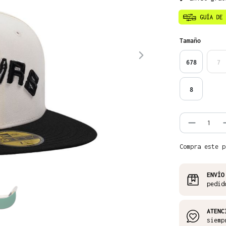
Seleccione
Tamaño
678
7
8
Cantida
Compra este p
ENVÍO
pedid
ATENC
siemp