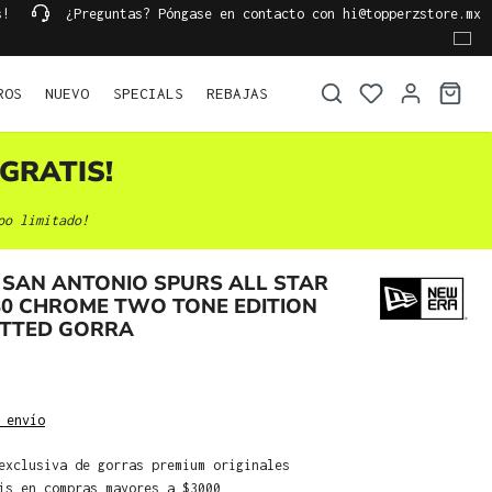
s!
¿Preguntas? Póngase en contacto con hi@topperzstore.mx
ROS
NUEVO
SPECIALS
REBAJAS
GRATIS!
po limitado!
SAN ANTONIO SPURS ALL STAR
80 CHROME TWO TONE EDITION
FITTED GORRA
 envío
exclusiva de gorras premium originales
is en compras mayores a $3000