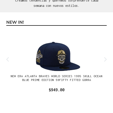
Creamos tendencias y queremos sorprenderte cada
semana con nuevos estilos.
NEW IN!
Omitir la galería de productos
NEW ERA ATLANTA BRAVES WORLD SERIES 1995 SKULL OCEAN
BLUE PRIME EDITION 59FIFTY FITTED GORRA
$949.00