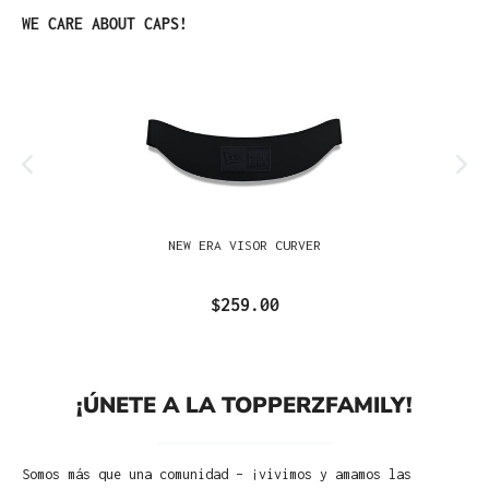
Omitir la galería de productos
WE CARE ABOUT CAPS!
NEW ERA VISOR CURVER
$259.00
¡ÚNETE A LA TOPPERZFAMILY!
Somos más que una comunidad – ¡vivimos y amamos las