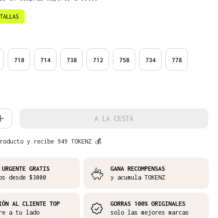
718
714
738
712
758
734
778
d del producto: introduce la cantidad 
A LA CESTA
roducto y recibe 949 TOKENZ 💰
 URGENTE GRATIS
GANA RECOMPENSAS
os desde $3000
y acumula TOKENZ
IÓN AL CLIENTE TOP
GORRAS 100% ORIGINALES
re a tu lado
solo las mejores marcas