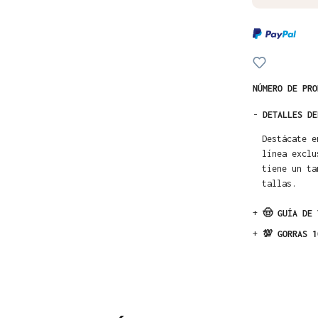
NÚMERO DE PR
-
DETALLES DE
Destácate e
línea exclu
tiene un ta
tallas.
+
🤠 GUÍA DE 
+
💯 GORRAS 1