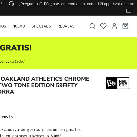
s!
¿Preguntas? Póngase en contacto con hi@topperzstore.mx
ROS
NUEVO
SPECIALS
REBAJAS
GRATIS!
po limitado!
 OAKLAND ATHLETICS CHROME
TWO TONE EDITION 59FIFTY
ORRA
 envío
exclusiva de gorras premium originales
is en compras mayores a $3000