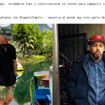
quí, verdaderos fans y coleccionistas se reúnen para compartir s
uétanos con #topperzfamily – ¡muestra al mundo que eres parte de