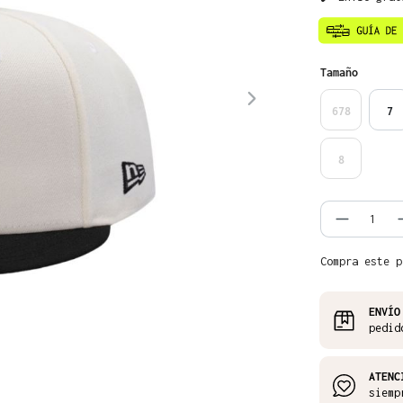
Seleccione
Tamaño
678
7
8
Cantida
Compra este p
ENVÍO
pedid
ATENC
siemp