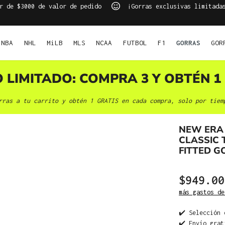
r de $3000 de valor de pedido
¡Gorras exclusivas limitada
NBA
NHL
MiLB
MLS
NCAA
FUTBOL
F1
GORRAS
GOR
O LIMITADO: COMPRA 3 Y OBTÉN 1 
rras a tu carrito y obtén 1 GRATIS en cada compra, solo por tiem
NEW ERA
CLASSIC 
FITTED G
$949.00
más gastos de
✔️ Selección 
✔️ Envío grat