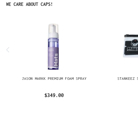
Omitir la galería de productos
WE CARE ABOUT CAPS!
JASON MARKK PREMIUM FOAM SPRAY
STANKEEZ 
$349.00