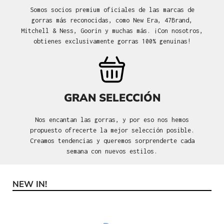
Somos socios premium oficiales de las marcas de
gorras más reconocidas, como New Era, 47Brand,
Mitchell & Ness, Goorin y muchas más. ¡Con nosotros,
obtienes exclusivamente gorras 100% genuinas!
GRAN SELECCIÓN
Nos encantan las gorras, y por eso nos hemos
propuesto ofrecerte la mejor selección posible.
Creamos tendencias y queremos sorprenderte cada
semana con nuevos estilos.
NEW IN!
Omitir la galería de productos