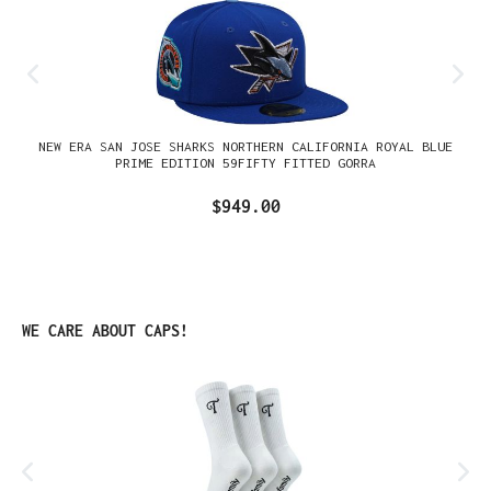
NEW ERA SAN JOSE SHARKS NORTHERN CALIFORNIA ROYAL BLUE
PRIME EDITION 59FIFTY FITTED GORRA
$949.00
Omitir la galería de productos
WE CARE ABOUT CAPS!