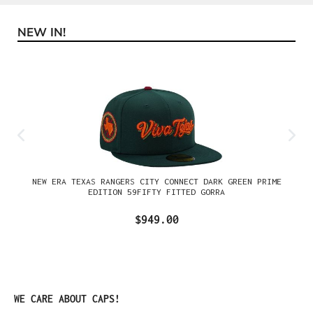
NEW IN!
Omitir la galería de productos
NEW ERA TEXAS RANGERS CITY CONNECT DARK GREEN PRIME
EDITION 59FIFTY FITTED GORRA
$949.00
Omitir la galería de productos
WE CARE ABOUT CAPS!