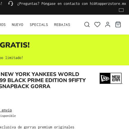
s!
¿Preguntas? Póngase en contacto con hi@topperzstore.mx
ROS
NUEVO
SPECIALS
REBAJAS
GRATIS!
po limitado!
 NEW YORK YANKEES WORLD
999 BLACK PRIME EDITION 9FIFTY
 SNAPBACK GORRA
 envío
isponible
exclusiva de gorras premium originales