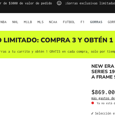
r de $3000 de valor de pedido
¡Gorras exclusivas limitada
NBA
NHL
MiLB
MLS
NCAA
FUTBOL
F1
GORRAS
GOR
O LIMITADO: COMPRA 3 Y OBTÉN 1 
rras a tu carrito y obtén 1 GRATIS en cada compra, solo por tiem
NEW ERA
SERIES 1
A FRAME
$869.00
más gastos de
Ya no está d
✔️ Selección 