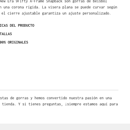
New Era 9Fifty A-Frame Snapback son gorras de béisbol
n una corona rígida. La visera plana se puede curvar según
 el cierre ajustable garantiza un ajuste personalizado.
ICAS DEL PRODUCTO
TALLAS
00% ORIGINALES
stas de gorras y hemos convertido nuestra pasión en una
 tienda. Y si tienes preguntas, ¡siempre estamos aquí para