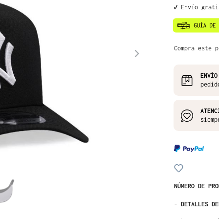
✔️ Envío grat
Compra este p
ENVÍO
pedid
ATENC
siemp
NÚMERO DE PR
-
DETALLES DE