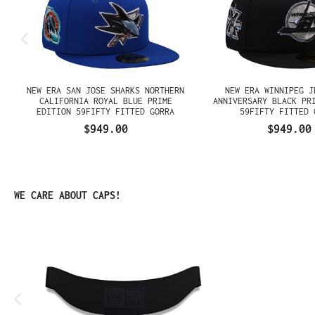
NEW ERA SAN JOSE SHARKS NORTHERN
NEW ERA WINNIPEG J
N
CALIFORNIA ROYAL BLUE PRIME
ANNIVERSARY BLACK PR
EDITION 59FIFTY FITTED GORRA
59FIFTY FITTED 
$949.00
$949.00
Omitir la galería de productos
WE CARE ABOUT CAPS!