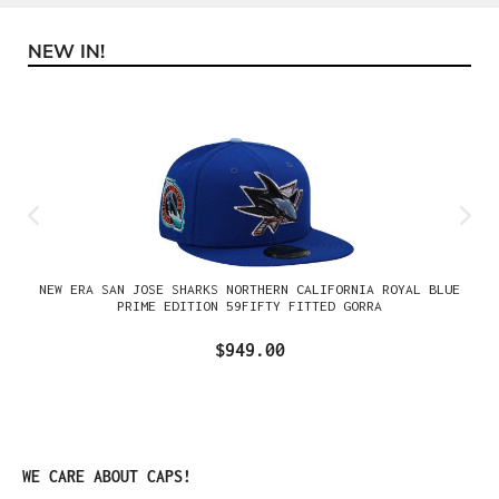
NEW IN!
Omitir la galería de productos
NEW ERA SAN JOSE SHARKS NORTHERN CALIFORNIA ROYAL BLUE
PRIME EDITION 59FIFTY FITTED GORRA
$949.00
Omitir la galería de productos
WE CARE ABOUT CAPS!