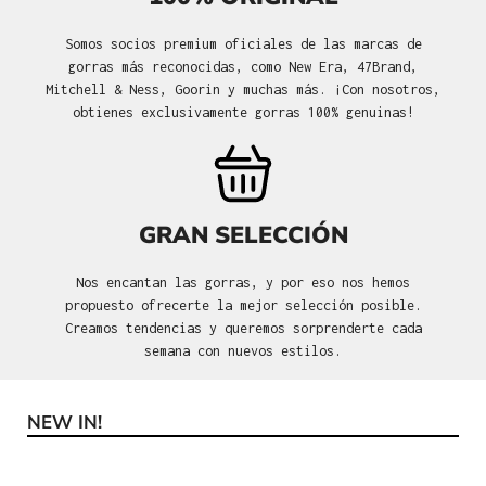
Somos socios premium oficiales de las marcas de
gorras más reconocidas, como New Era, 47Brand,
Mitchell & Ness, Goorin y muchas más. ¡Con nosotros,
obtienes exclusivamente gorras 100% genuinas!
GRAN SELECCIÓN
Nos encantan las gorras, y por eso nos hemos
propuesto ofrecerte la mejor selección posible.
Creamos tendencias y queremos sorprenderte cada
semana con nuevos estilos.
NEW IN!
Omitir la galería de productos