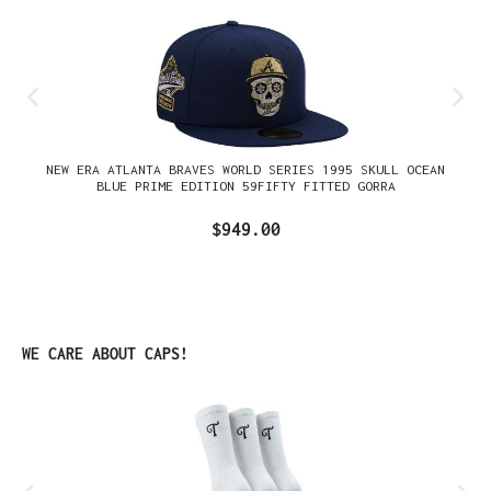
NEW ERA ATLANTA BRAVES WORLD SERIES 1995 SKULL OCEAN
BLUE PRIME EDITION 59FIFTY FITTED GORRA
$949.00
Omitir la galería de productos
WE CARE ABOUT CAPS!