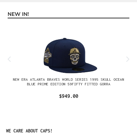
NEW IN!
Omitir la galería de productos
NEW ERA ATLANTA BRAVES WORLD SERIES 1995 SKULL OCEAN
BLUE PRIME EDITION 59FIFTY FITTED GORRA
$949.00
Omitir la galería de productos
WE CARE ABOUT CAPS!