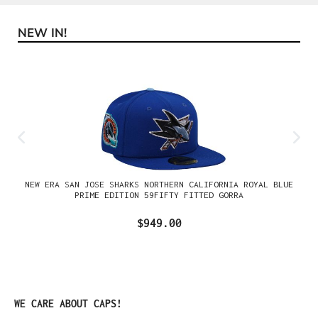
NEW IN!
Omitir la galería de productos
NEW ERA SAN JOSE SHARKS NORTHERN CALIFORNIA ROYAL BLUE
PRIME EDITION 59FIFTY FITTED GORRA
$949.00
Omitir la galería de productos
WE CARE ABOUT CAPS!