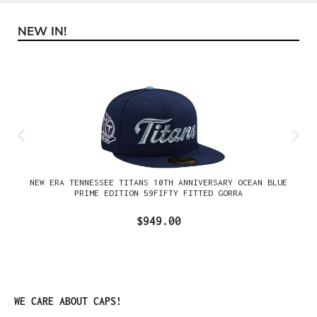
NEW IN!
Omitir la galería de productos
NEW ERA TENNESSEE TITANS 10TH ANNIVERSARY OCEAN BLUE
PRIME EDITION 59FIFTY FITTED GORRA
$949.00
Omitir la galería de productos
WE CARE ABOUT CAPS!