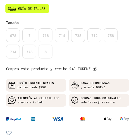
Seleccione
Tamaño
678
7
718
714
738
712
758
734
778
8
Compra este producto y recibe 949 TOKENZ 💰
ENVÍO URGENTE GRATIS
GANA RECOMPENSAS
pedidos desde $3000
y acumula TOKENZ
ATENCIÓN AL CLIENTE TOP
GORRAS 100% ORIGINALES
siempre a tu lado
solo las mejores marcas