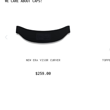
Omitir la galería de productos
WE CARE ABOUT CAPS!
NEW ERA VISOR CURVER
TOPP
$259.00