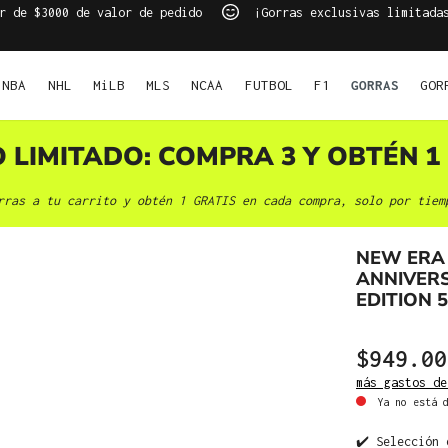
r de $3000 de valor de pedido
¡Gorras exclusivas limitada
NBA
NHL
MiLB
MLS
NCAA
FUTBOL
F1
GORRAS
GOR
O LIMITADO: COMPRA 3 Y OBTÉN 1 
rras a tu carrito y obtén 1 GRATIS en cada compra, solo por tiem
NEW ERA
ANNIVER
EDITION 
$949.00
más gastos de
Ya no está d
✔️ Selección 