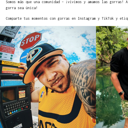
Somos más que una comunidad – ¡vivimos y amamos las gorras! A
gorra sea única!
Comparte tus momentos con gorras en Instagram y TikTok y etiq