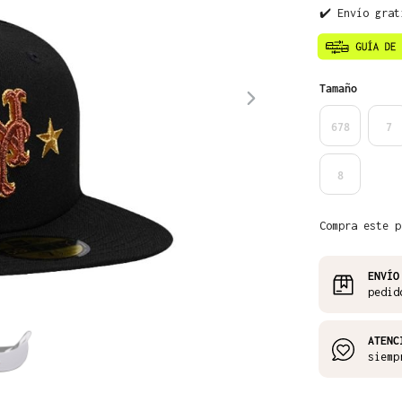
✔️ Envío grat
Seleccione
Tamaño
678
7
8
Compra este p
ENVÍO
pedid
ATENC
siemp