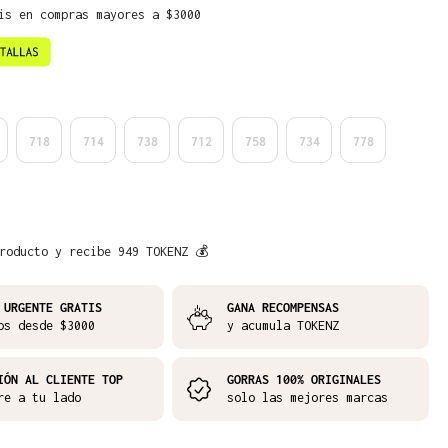
is en compras mayores a $3000
718
714
738
712
758
734
778
roducto y recibe 949 TOKENZ 💰
 URGENTE GRATIS
GANA RECOMPENSAS
os desde $3000
y acumula TOKENZ
IÓN AL CLIENTE TOP
GORRAS 100% ORIGINALES
re a tu lado
solo las mejores marcas