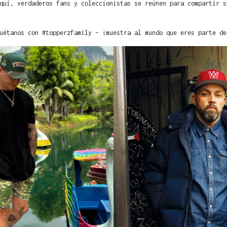
quí, verdaderos fans y coleccionistas se reúnen para compartir s
uétanos con #topperzfamily – ¡muestra al mundo que eres parte de