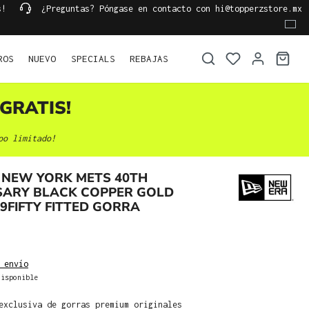
s!
¿Preguntas? Póngase en contacto con hi@topperzstore.mx
ROS
NUEVO
SPECIALS
REBAJAS
GRATIS!
po limitado!
 NEW YORK METS 40TH
SARY BLACK COPPER GOLD
59FIFTY FITTED GORRA
 envío
isponible
exclusiva de gorras premium originales