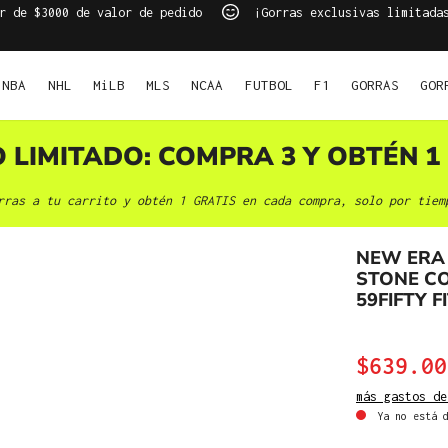
r de $3000 de valor de pedido
¡Gorras exclusivas limitada
NBA
NHL
MiLB
MLS
NCAA
FUTBOL
F1
GORRAS
GOR
O LIMITADO: COMPRA 3 Y OBTÉN 1 
rras a tu carrito y obtén 1 GRATIS en cada compra, solo por tiem
NEW ERA
STONE C
59FIFTY 
$639.00
más gastos de
Ya no está d