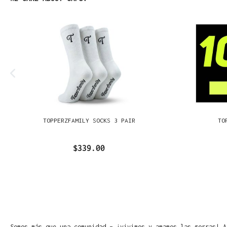
TOPPERZFAMILY SOCKS 3 PAIR
TO
$339.00
Somos más que una comunidad – ¡vivimos y amamos las gorras! A