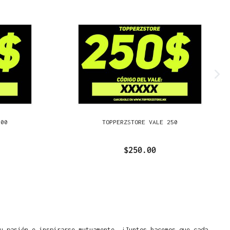
500
TOPPERZSTORE VALE 250
$250.00
u pasión e inspirarse mutuamente. ¡Juntos hacemos que cada