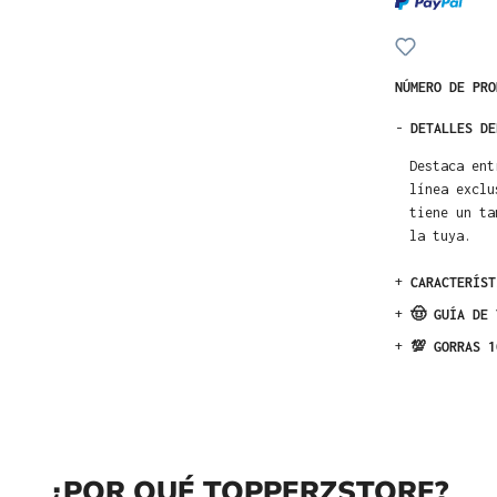
NÚMERO DE PR
-
DETALLES DE
Destaca ent
línea exclu
tiene un ta
la tuya.
+
CARACTERÍST
+
🤠 GUÍA DE 
+
💯 GORRAS 1
¿POR QUÉ TOPPERZSTORE?