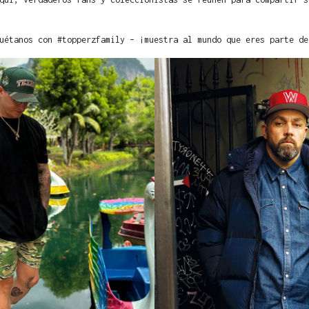
uétanos con #topperzfamily – ¡muestra al mundo que eres parte de