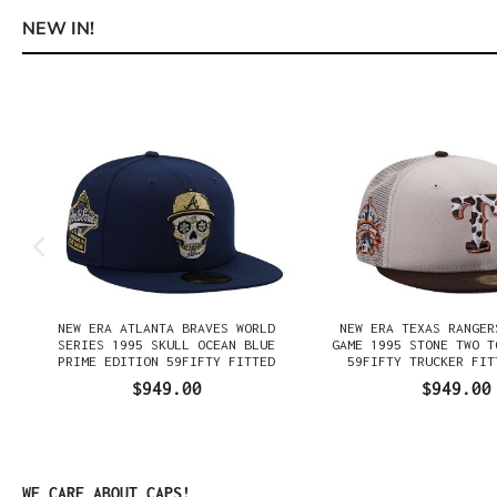
NEW IN!
Omitir la galería de productos
NEW ERA ATLANTA BRAVES WORLD
NEW ERA TEXAS RANGER
SERIES 1995 SKULL OCEAN BLUE
GAME 1995 STONE TWO T
PRIME EDITION 59FIFTY FITTED
59FIFTY TRUCKER FIT
GORRA
$949.00
$949.00
Omitir la galería de productos
WE CARE ABOUT CAPS!