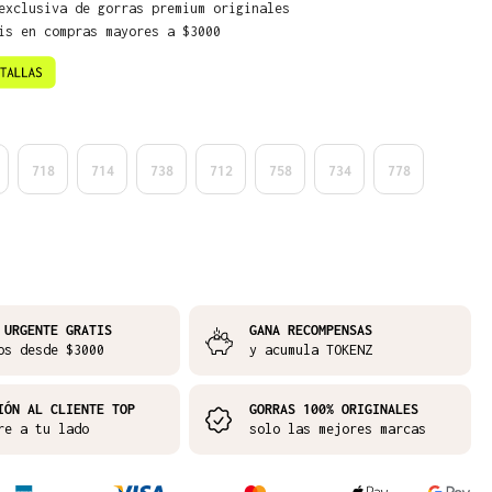
exclusiva de gorras premium originales
is en compras mayores a $3000
718
714
738
712
758
734
778
 URGENTE GRATIS
GANA RECOMPENSAS
os desde $3000
y acumula TOKENZ
IÓN AL CLIENTE TOP
GORRAS 100% ORIGINALES
re a tu lado
solo las mejores marcas