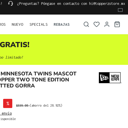
s!
¿Preguntas? Póngase en contacto con hi@topperzstore.mx
ROS
NUEVO
SPECIALS
REBAJAS
GRATIS!
po limitado!
 MINNESOTA TWINS MASCOT
OPPER TWO TONE EDITION
FITTED GORRA
%
$899.00
(ahorro del 28.92%)
 envío
isponible