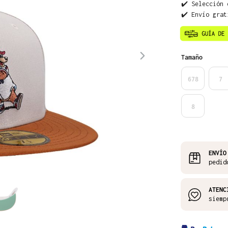
✔️ Selección 
✔️ Envío grat
Seleccione
Tamaño
678
7
8
ENVÍO
pedid
ATENC
siemp