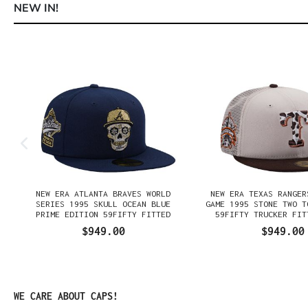
NEW IN!
Omitir la galería de productos
NEW ERA ATLANTA BRAVES WORLD
NEW ERA TEXAS RANGER
SERIES 1995 SKULL OCEAN BLUE
GAME 1995 STONE TWO T
PRIME EDITION 59FIFTY FITTED
59FIFTY TRUCKER FIT
GORRA
$949.00
$949.00
Omitir la galería de productos
WE CARE ABOUT CAPS!