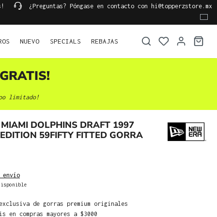
s!
¿Preguntas? Póngase en contacto con hi@topperzstore.mx
ROS
NUEVO
SPECIALS
REBAJAS
GRATIS!
po limitado!
MIAMI DOLPHINS DRAFT 1997
EDITION 59FIFTY FITTED GORRA
 envío
isponible
exclusiva de gorras premium originales
is en compras mayores a $3000