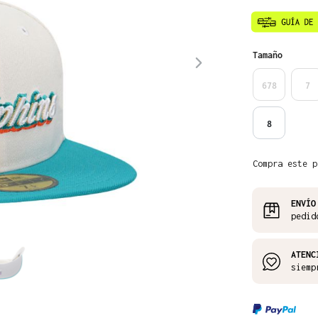
Seleccione
Tamaño
678
7
8
Compra este p
ENVÍO
pedid
ATENC
siemp