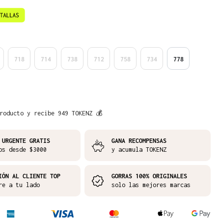
718
714
738
712
758
734
778
roducto y recibe 949 TOKENZ 💰
 URGENTE GRATIS
GANA RECOMPENSAS
os desde $3000
y acumula TOKENZ
IÓN AL CLIENTE TOP
GORRAS 100% ORIGINALES
re a tu lado
solo las mejores marcas