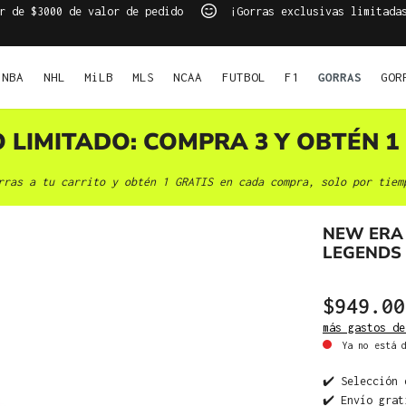
r de $3000 de valor de pedido
¡Gorras exclusivas limitada
NBA
NHL
MiLB
MLS
NCAA
FUTBOL
F1
GORRAS
GOR
O LIMITADO: COMPRA 3 Y OBTÉN 1 
rras a tu carrito y obtén 1 GRATIS en cada compra, solo por tiem
NEW ERA 
LEGENDS 
$949.00
más gastos de
Ya no está d
✔️ Selección 
✔️ Envío grat