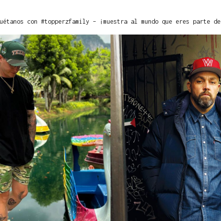
uétanos con #topperzfamily – ¡muestra al mundo que eres parte de