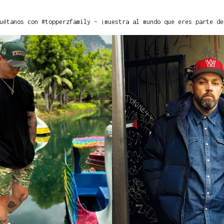
uétanos con #topperzfamily – ¡muestra al mundo que eres parte de