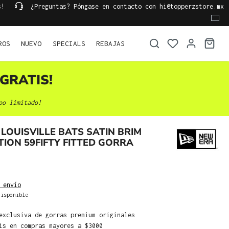
s!
¿Preguntas? Póngase en contacto con hi@topperzstore.mx
ROS
NUEVO
SPECIALS
REBAJAS
GRATIS!
po limitado!
LOUISVILLE BATS SATIN BRIM
TION 59FIFTY FITTED GORRA
 envío
isponible
exclusiva de gorras premium originales
is en compras mayores a $3000