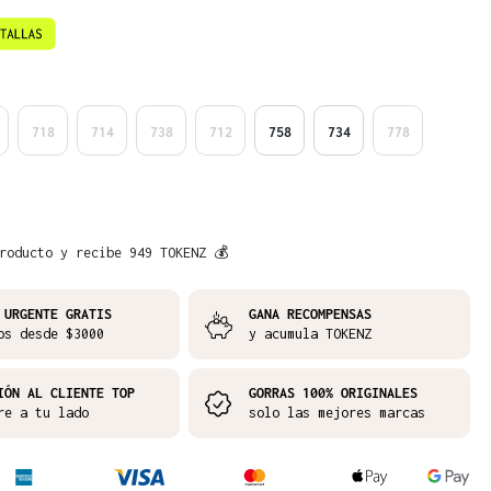
718
714
738
712
758
734
778
roducto y recibe 949 TOKENZ 💰
 URGENTE GRATIS
GANA RECOMPENSAS
os desde $3000
y acumula TOKENZ
IÓN AL CLIENTE TOP
GORRAS 100% ORIGINALES
re a tu lado
solo las mejores marcas