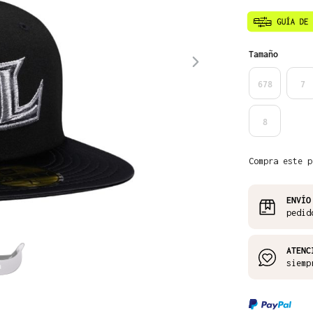
Seleccione
Tamaño
678
7
8
Compra este p
ENVÍO
pedid
ATENC
siemp