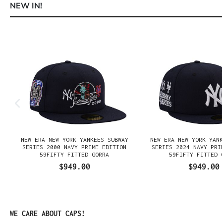
NEW IN!
Omitir la galería de productos
NEW ERA NEW YORK YANKEES SUBWAY
NEW ERA NEW YORK YAN
E
SERIES 2000 NAVY PRIME EDITION
SERIES 2024 NAVY PRI
59FIFTY FITTED GORRA
59FIFTY FITTED 
$949.00
$949.00
Omitir la galería de productos
WE CARE ABOUT CAPS!