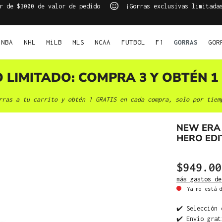
r de $3000 de valor de pedido
¡Gorras exclusivas limitada
NBA
NHL
MiLB
MLS
NCAA
FUTBOL
F1
GORRAS
GOR
O LIMITADO: COMPRA 3 Y OBTÉN 1 
rras a tu carrito y obtén 1 GRATIS en cada compra, solo por tiem
NEW ERA 
HERO EDI
$949.00
más gastos de
Ya no está d
✔️ Selección 
✔️ Envío grat