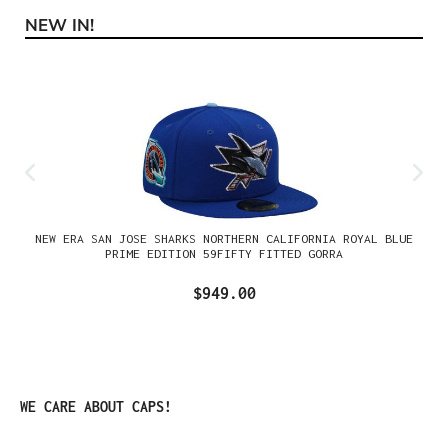
NEW IN!
Omitir la galería de productos
NEW ERA SAN JOSE SHARKS NORTHERN CALIFORNIA ROYAL BLUE
PRIME EDITION 59FIFTY FITTED GORRA
$949.00
Omitir la galería de productos
WE CARE ABOUT CAPS!