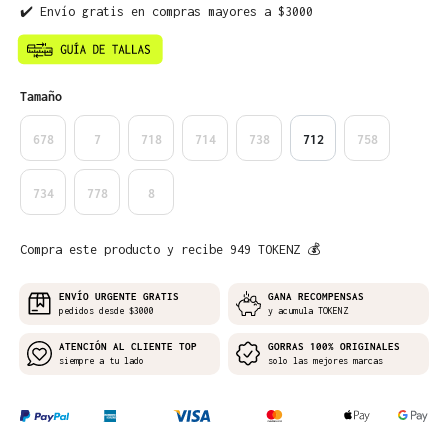
✔️ Envío gratis en compras mayores a $3000
Seleccione
Tamaño
678
7
718
714
738
712
758
734
778
8
Compra este producto y recibe 949 TOKENZ 💰
ENVÍO URGENTE GRATIS
GANA RECOMPENSAS
pedidos desde $3000
y acumula TOKENZ
ATENCIÓN AL CLIENTE TOP
GORRAS 100% ORIGINALES
siempre a tu lado
solo las mejores marcas