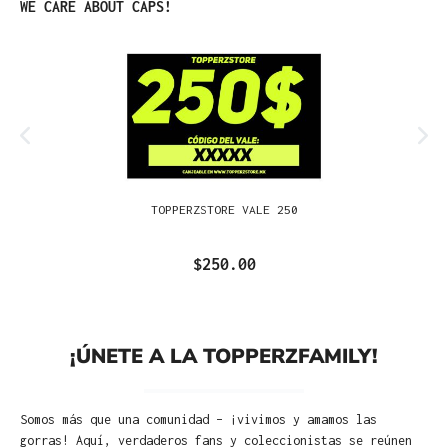
Omitir la galería de productos
WE CARE ABOUT CAPS!
TOPPERZSTORE VALE 250
$250.00
¡ÚNETE A LA TOPPERZFAMILY!
Somos más que una comunidad – ¡vivimos y amamos las
gorras! Aquí, verdaderos fans y coleccionistas se reúnen