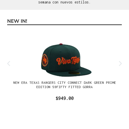
semana con nuevos estilos.
NEW IN!
Omitir la galería de productos
NEW ERA TEXAS RANGERS CITY CONNECT DARK GREEN PRIME
EDITION 59FIFTY FITTED GORRA
$949.00