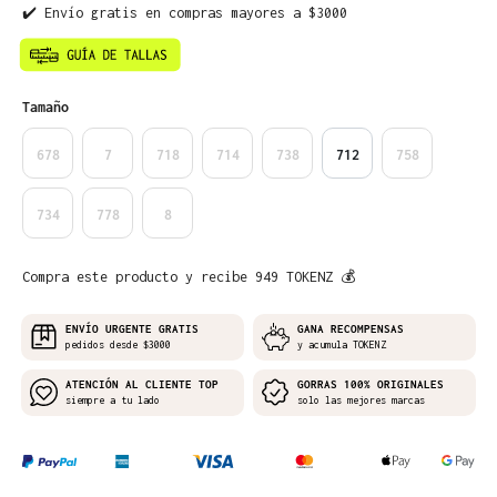
✔️ Envío gratis en compras mayores a $3000
Seleccione
Tamaño
678
7
718
714
738
712
758
734
778
8
Compra este producto y recibe 949 TOKENZ 💰
ENVÍO URGENTE GRATIS
GANA RECOMPENSAS
pedidos desde $3000
y acumula TOKENZ
ATENCIÓN AL CLIENTE TOP
GORRAS 100% ORIGINALES
siempre a tu lado
solo las mejores marcas