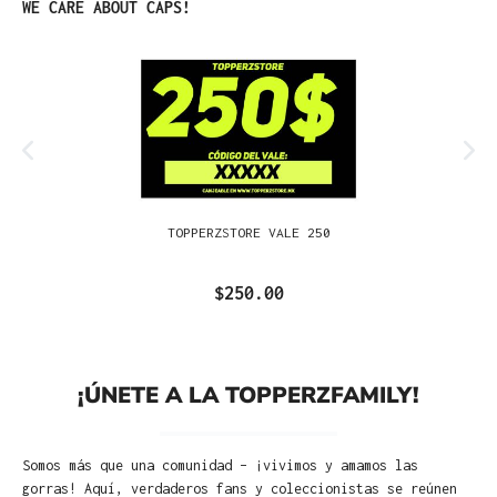
Omitir la galería de productos
WE CARE ABOUT CAPS!
TOPPERZSTORE VALE 250
$250.00
¡ÚNETE A LA TOPPERZFAMILY!
Somos más que una comunidad – ¡vivimos y amamos las
gorras! Aquí, verdaderos fans y coleccionistas se reúnen