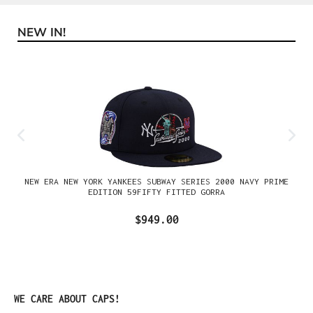
NEW IN!
Omitir la galería de productos
NEW ERA NEW YORK YANKEES SUBWAY SERIES 2000 NAVY PRIME
EDITION 59FIFTY FITTED GORRA
$949.00
Omitir la galería de productos
WE CARE ABOUT CAPS!