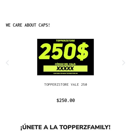
Omitir la galería de productos
WE CARE ABOUT CAPS!
TOPPERZSTORE VALE 250
$250.00
¡ÚNETE A LA TOPPERZFAMILY!