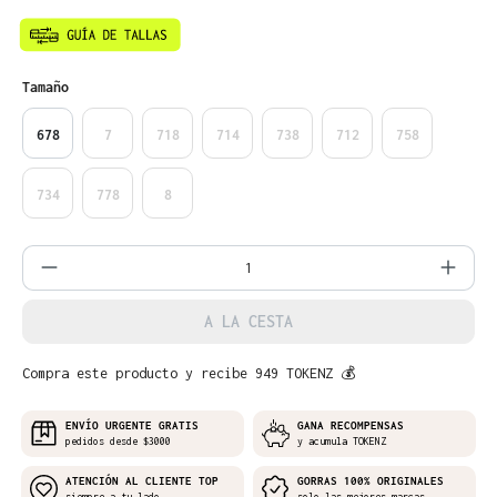
Seleccione
Tamaño
678
7
718
714
738
712
758
734
778
8
Cantidad del producto: introduce la can
A LA CESTA
Compra este producto y recibe 949 TOKENZ 💰
ENVÍO URGENTE GRATIS
GANA RECOMPENSAS
pedidos desde $3000
y acumula TOKENZ
ATENCIÓN AL CLIENTE TOP
GORRAS 100% ORIGINALES
siempre a tu lado
solo las mejores marcas