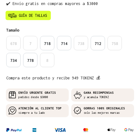
✔️ Envío gratis en compras mayores a $3000
Seleccione
Tamaño
678
7
718
714
738
712
758
734
778
8
Compra este producto y recibe 949 TOKENZ 💰
ENVÍO URGENTE GRATIS
GANA RECOMPENSAS
pedidos desde $3000
y acumula TOKENZ
ATENCIÓN AL CLIENTE TOP
GORRAS 100% ORIGINALES
siempre a tu lado
solo las mejores marcas