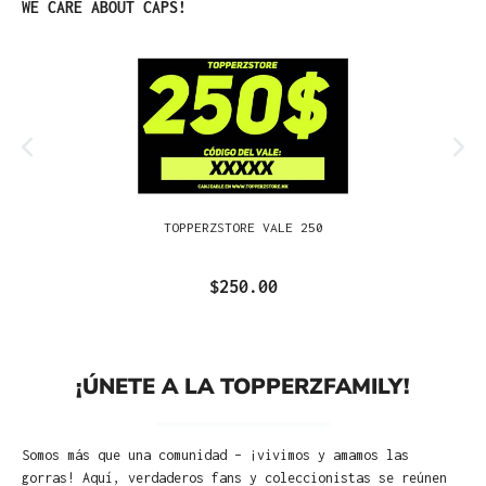
Omitir la galería de productos
WE CARE ABOUT CAPS!
TOPPERZSTORE VALE 250
$250.00
¡ÚNETE A LA TOPPERZFAMILY!
Somos más que una comunidad – ¡vivimos y amamos las
gorras! Aquí, verdaderos fans y coleccionistas se reúnen