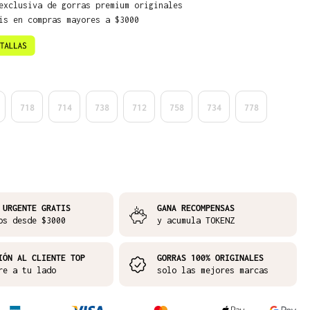
exclusiva de gorras premium originales
is en compras mayores a $3000
718
714
738
712
758
734
778
 URGENTE GRATIS
GANA RECOMPENSAS
os desde $3000
y acumula TOKENZ
IÓN AL CLIENTE TOP
GORRAS 100% ORIGINALES
re a tu lado
solo las mejores marcas