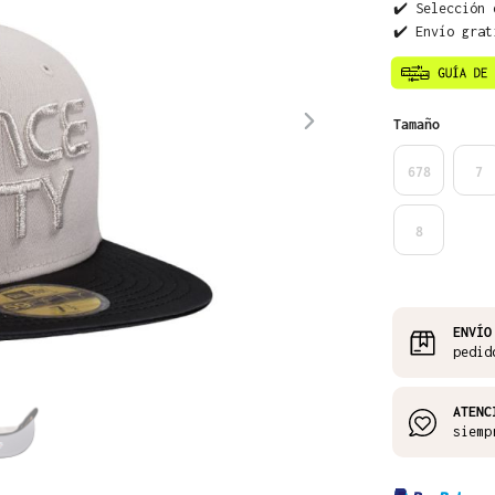
✔️ Selección 
✔️ Envío grat
Seleccione
Tamaño
678
7
8
ENVÍO
pedid
ATENC
siemp