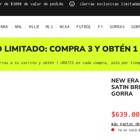
r de $3000 de valor de pedido
¡Gorras exclusivas limitada
NBA
NHL
MiLB
MLS
NCAA
FUTBOL
F1
GORRAS
GOR
O LIMITADO: COMPRA 3 Y OBTÉN 1 
rras a tu carrito y obtén 1 GRATIS en cada compra, solo por tiem
NEW ERA
SATIN BR
GORRA
$639.00
más gastos de
Ya no está d