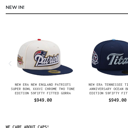
NEW IN!
Omitir la galería de productos
NEW ERA NEW ENGLAND PATRIOTS
NEW ERA TENNESSEE T
N
SUPER BOWL XXXVI CHROME TWO TONE
ANNIVERSARY OCEAN B
EDITION 59FIFTY FITTED GORRA
EDITION 59FIFTY FIT
$949.00
$949.00
Omitir la galería de productos
WE CARE ABOUT CAPS!