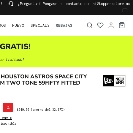
s!
¿Preguntas? Póngase en contacto con hi@topperzstore.mx
ROS
NUEVO
SPECIALS
REBAJAS
GRATIS!
po limitado!
 HOUSTON ASTROS SPACE CITY
IM TWO TONE 59FIFTY FITTED
%
$949.00
(ahorro del 32.67%)
 envío
isponible