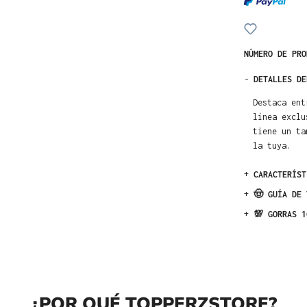
NÚMERO DE PR
-
DETALLES DE
Destaca ent
línea exclu
tiene un ta
la tuya.
+
CARACTERÍST
+
🤠 GUÍA DE 
+
💯 GORRAS 1
¿POR QUÉ TOPPERZSTORE?