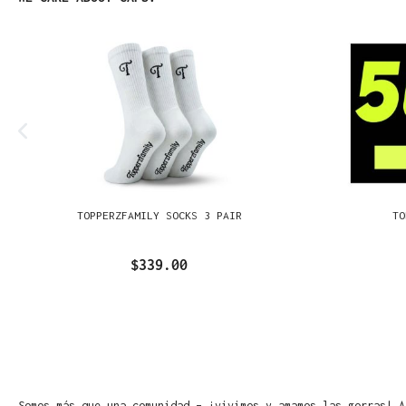
TOPPERZFAMILY SOCKS 3 PAIR
TO
$339.00
Somos más que una comunidad – ¡vivimos y amamos las gorras! A