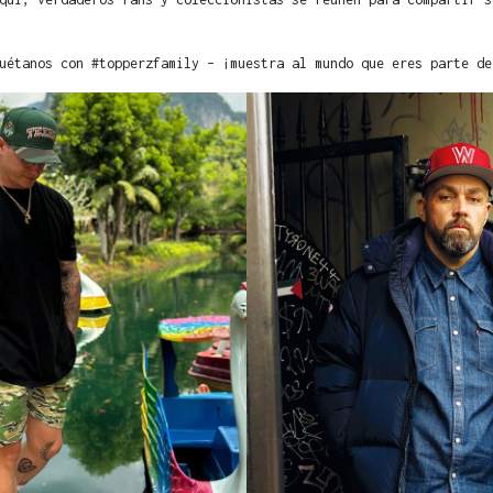
uétanos con #topperzfamily – ¡muestra al mundo que eres parte de