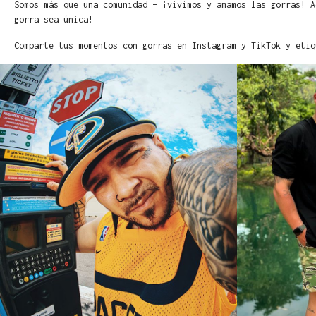
Somos más que una comunidad – ¡vivimos y amamos las gorras! A
gorra sea única!
Comparte tus momentos con gorras en Instagram y TikTok y etiq