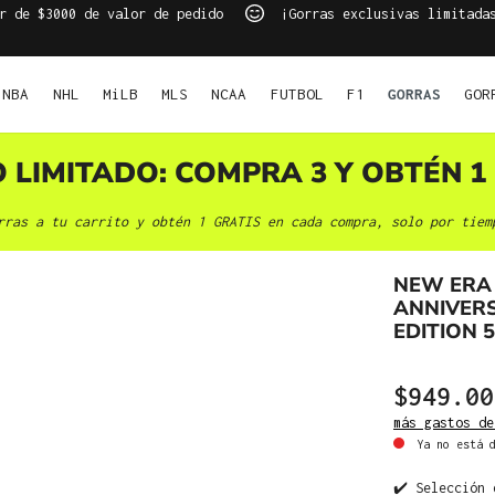
r de $3000 de valor de pedido
¡Gorras exclusivas limitada
NBA
NHL
MiLB
MLS
NCAA
FUTBOL
F1
GORRAS
GOR
O LIMITADO: COMPRA 3 Y OBTÉN 1 
rras a tu carrito y obtén 1 GRATIS en cada compra, solo por tiem
NEW ERA
ANNIVER
EDITION 
$949.00
más gastos de
Ya no está d
✔️ Selección 