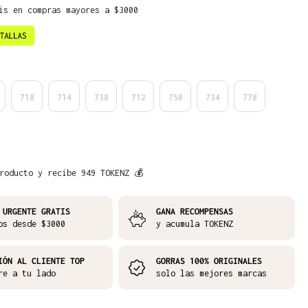
is en compras mayores a $3000
718
714
738
712
758
734
778
roducto y recibe 949 TOKENZ 💰
 URGENTE GRATIS
GANA RECOMPENSAS
os desde $3000
y acumula TOKENZ
IÓN AL CLIENTE TOP
GORRAS 100% ORIGINALES
re a tu lado
solo las mejores marcas