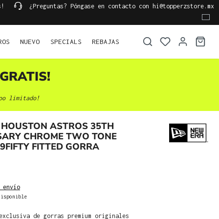
s!
¿Preguntas? Póngase en contacto con hi@topperzstore.mx
ROS
NUEVO
SPECIALS
REBAJAS
GRATIS!
po limitado!
 HOUSTON ASTROS 35TH
SARY CHROME TWO TONE
59FIFTY FITTED GORRA
 envío
isponible
exclusiva de gorras premium originales