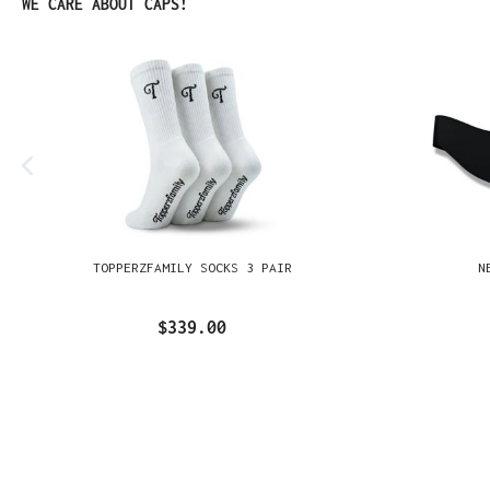
Omitir la galería de productos
WE CARE ABOUT CAPS!
TOPPERZFAMILY SOCKS 3 PAIR
N
$339.00