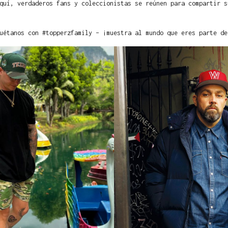
quí, verdaderos fans y coleccionistas se reúnen para compartir s
uétanos con #topperzfamily – ¡muestra al mundo que eres parte de