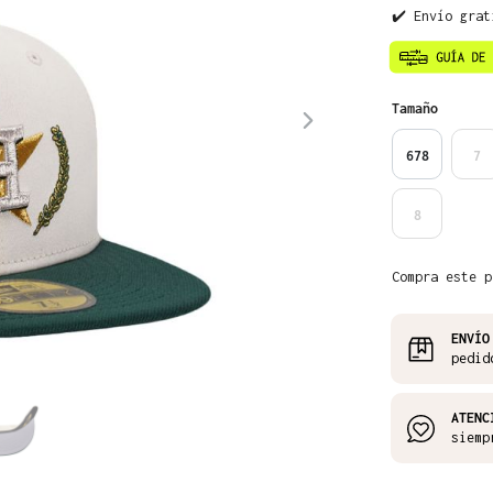
✔️ Envío grat
Seleccione
Tamaño
678
7
8
Compra este p
ENVÍO
pedid
ATENC
siemp