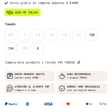
✔️ Envío gratis en compras mayores a $3000
Seleccione
Tamaño
678
7
718
714
738
712
758
734
778
8
Compra este producto y recibe 949 TOKENZ 💰
ENVÍO URGENTE GRATIS
GANA RECOMPENSAS
pedidos desde $3000
y acumula TOKENZ
ATENCIÓN AL CLIENTE TOP
GORRAS 100% ORIGINALES
siempre a tu lado
solo las mejores marcas