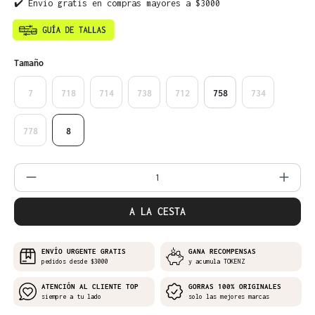
✔️ Envío gratis en compras mayores a $3000
Seleccione
Tamaño
7
718
714
738
712
758
734
778
8
Cantidad del producto: introduce la can
A LA CESTA
ENVÍO URGENTE GRATIS
GANA RECOMPENSAS
pedidos desde $3000
y acumula TOKENZ
ATENCIÓN AL CLIENTE TOP
GORRAS 100% ORIGINALES
siempre a tu lado
solo las mejores marcas