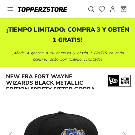
enido principal
¡TIEMPO LIMITADO: COMPRA 3 Y OBTÉN
1 GRATIS!
¡Añade 4 gorras a tu carrito y obtén 1 GRATIS en cada
compra, solo por tiempo limitado!
Omitir galería de imágenes
NEW ERA FORT WAYNE
WIZARDS BLACK METALLIC
EDITION 59FIFTY FITTED GORRA