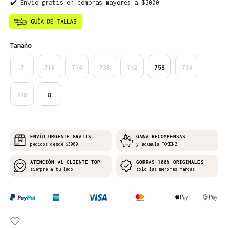
✔️ Envío gratis en compras mayores a $3000
Seleccione
Tamaño
7
718
714
738
712
758
734
778
8
ENVÍO URGENTE GRATIS
GANA RECOMPENSAS
pedidos desde $3000
y acumula TOKENZ
ATENCIÓN AL CLIENTE TOP
GORRAS 100% ORIGINALES
siempre a tu lado
solo las mejores marcas