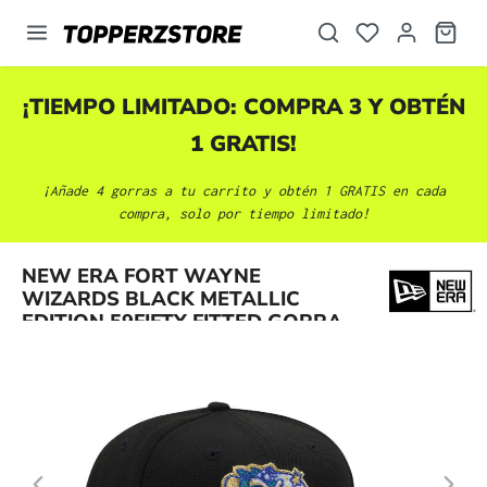
enido principal
¡TIEMPO LIMITADO: COMPRA 3 Y OBTÉN
1 GRATIS!
¡Añade 4 gorras a tu carrito y obtén 1 GRATIS en cada
compra, solo por tiempo limitado!
Omitir galería de imágenes
NEW ERA FORT WAYNE
WIZARDS BLACK METALLIC
EDITION 59FIFTY FITTED GORRA