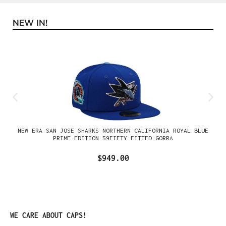
NEW IN!
Omitir la galería de productos
NEW ERA SAN JOSE SHARKS NORTHERN CALIFORNIA ROYAL BLUE
PRIME EDITION 59FIFTY FITTED GORRA
$949.00
Omitir la galería de productos
WE CARE ABOUT CAPS!