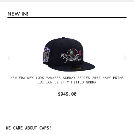
NEW IN!
Omitir la galería de productos
NEW ERA NEW YORK YANKEES SUBWAY SERIES 2000 NAVY PRIME
EDITION 59FIFTY FITTED GORRA
$949.00
Omitir la galería de productos
WE CARE ABOUT CAPS!