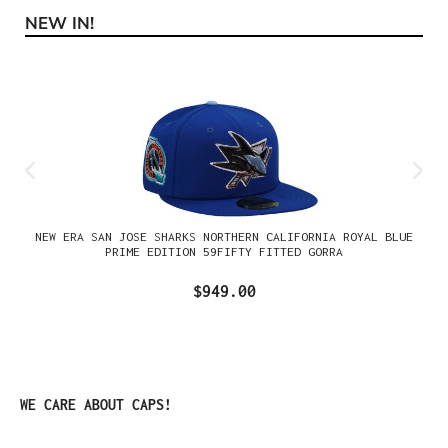
NEW IN!
Omitir la galería de productos
NEW ERA SAN JOSE SHARKS NORTHERN CALIFORNIA ROYAL BLUE
PRIME EDITION 59FIFTY FITTED GORRA
$949.00
Omitir la galería de productos
WE CARE ABOUT CAPS!