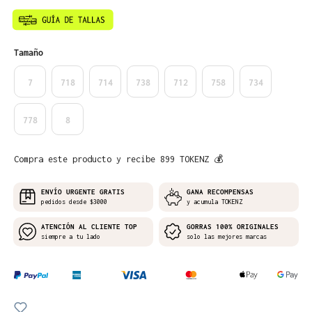
Seleccione
Tamaño
7
718
714
738
712
758
734
778
8
Compra este producto y recibe 899 TOKENZ 💰
ENVÍO URGENTE GRATIS
GANA RECOMPENSAS
pedidos desde $3000
y acumula TOKENZ
ATENCIÓN AL CLIENTE TOP
GORRAS 100% ORIGINALES
siempre a tu lado
solo las mejores marcas