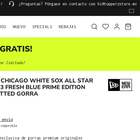
s!
¿Preguntas? Póngase en contacto con hi@topperzstore.mx
ROS
NUEVO
SPECIALS
REBAJAS
GRATIS!
po limitado!
CHICAGO WHITE SOX ALL STAR
3 FRESH BLUE PRIME EDITION
FITTED GORRA
 envío
isponible
exclusiva de gorras premium originales