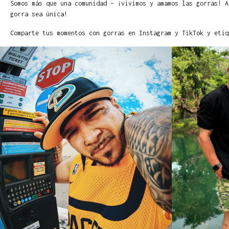
Somos más que una comunidad – ¡vivimos y amamos las gorras! A
gorra sea única!
Comparte tus momentos con gorras en Instagram y TikTok y etiq