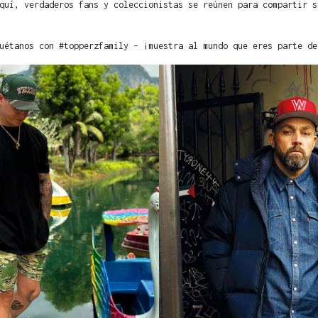
quí, verdaderos fans y coleccionistas se reúnen para compartir s
uétanos con #topperzfamily – ¡muestra al mundo que eres parte de