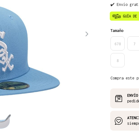
✔️ Envío grat
Seleccione
Tamaño
678
7
8
Compra este p
ENVÍO
pedid
ATENC
siemp