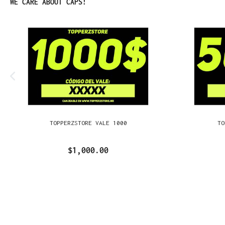
Omitir la galería de productos
WE CARE ABOUT CAPS!
TOPPERZSTORE VALE 1000
TO
$1,000.00