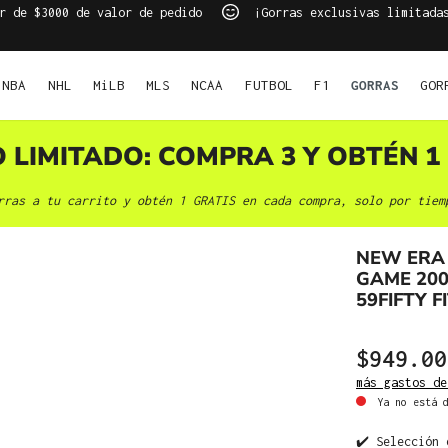
r de $3000 de valor de pedido
¡Gorras exclusivas limitada
NBA
NHL
MiLB
MLS
NCAA
FUTBOL
F1
GORRAS
GOR
O LIMITADO: COMPRA 3 Y OBTÉN 1 
rras a tu carrito y obtén 1 GRATIS en cada compra, solo por tiem
NEW ERA 
GAME 200
59FIFTY 
$949.00
más gastos de
Ya no está d
✔️ Selección 