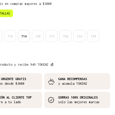
is en compras mayores a $3000
718
714
738
712
758
734
778
roducto y recibe 949 TOKENZ 💰
 URGENTE GRATIS
GANA RECOMPENSAS
os desde $3000
y acumula TOKENZ
IÓN AL CLIENTE TOP
GORRAS 100% ORIGINALES
re a tu lado
solo las mejores marcas