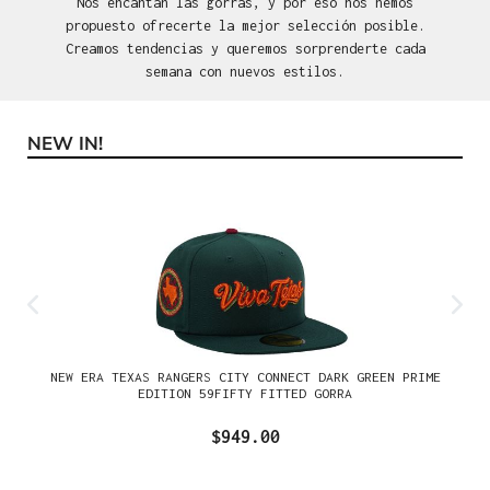
Nos encantan las gorras, y por eso nos hemos
propuesto ofrecerte la mejor selección posible.
Creamos tendencias y queremos sorprenderte cada
semana con nuevos estilos.
NEW IN!
Omitir la galería de productos
NEW ERA TEXAS RANGERS CITY CONNECT DARK GREEN PRIME
EDITION 59FIFTY FITTED GORRA
$949.00