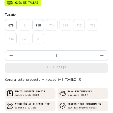
Seleccione
Tamaño
678
7
718
714
738
712
758
734
778
8
Cantidad del producto: introduce la can
A LA CESTA
Compra este producto y recibe 949 TOKENZ 💰
ENVÍO URGENTE GRATIS
GANA RECOMPENSAS
pedidos desde $3000
y acumula TOKENZ
ATENCIÓN AL CLIENTE TOP
GORRAS 100% ORIGINALES
siempre a tu lado
solo las mejores marcas