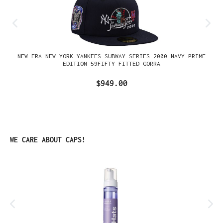
NEW ERA NEW YORK YANKEES SUBWAY SERIES 2000 NAVY PRIME
EDITION 59FIFTY FITTED GORRA
$949.00
Omitir la galería de productos
WE CARE ABOUT CAPS!