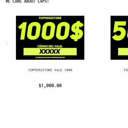
Omitir la galería de productos
WE CARE ABOUT CAPS!
TOPPERZSTORE VALE 1000
TO
$1,000.00