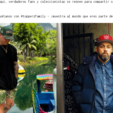
quí, verdaderos fans y coleccionistas se reúnen para compartir s
uétanos con #topperzfamily – ¡muestra al mundo que eres parte de