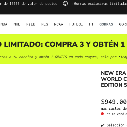
r de $3000 de valor de pedido
¡Gorras exclusivas limitada
NBA
NHL
MiLB
MLS
NCAA
FUTBOL
F1
GORRAS
GOR
O LIMITADO: COMPRA 3 Y OBTÉN 1 
rras a tu carrito y obtén 1 GRATIS en cada compra, solo por tiem
NEW ERA
WORLD C
EDITION 
$949.00
más gastos de
Ya no está d
✔️ Selección 