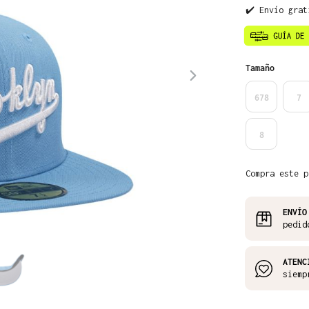
✔️ Envío grat
Seleccione
Tamaño
678
7
8
Compra este p
ENVÍO
pedid
ATENC
siemp