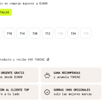
is en compras mayores a $3000
718
714
738
712
758
734
778
roducto y recibe 949 TOKENZ 💰
 URGENTE GRATIS
GANA RECOMPENSAS
os desde $3000
y acumula TOKENZ
IÓN AL CLIENTE TOP
GORRAS 100% ORIGINALES
re a tu lado
solo las mejores marcas