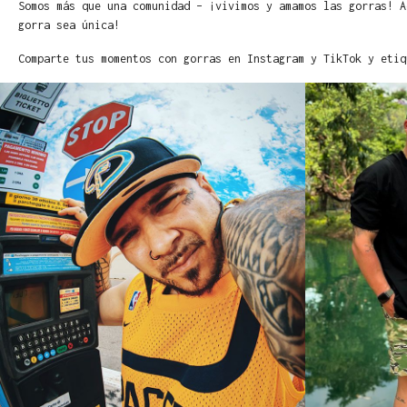
Somos más que una comunidad – ¡vivimos y amamos las gorras! A
gorra sea única!
Comparte tus momentos con gorras en Instagram y TikTok y etiq